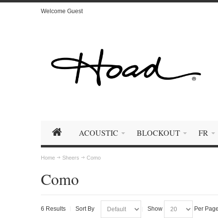
Welcome Guest
ACOUSTIC
BLOCKOUT
FR
Home
Sheers
Como
Como
6 Results
Sort By
Show
Per Pag